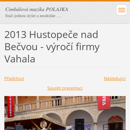
Cimbálová muzika POLAJKA
Stačí jednou slyšet a neodoláte ....
2013 Hustopeče nad
Bečvou - výročí firmy
Vahala
Předchozí
Následující
Spustit prezentaci